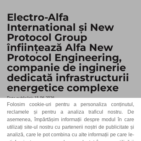
Electro-Alfa
International și New
Protocol Group
înființează Alfa New
Protocol Engineering,
companie de inginerie
dedicată infrastructurii
energetice complexe
Data publicării: 15-06-2026 ​
Folosim cookie-uri pentru a personaliza conținutul,
București, 15 iunie 2026
– Electro-Alfa International (BVB:
reclamele și pentru a analiza traficul nostru. De
EAI
), producător român de top de echipamente electrice și
asemenea, împărtășim informații despre modul în care
furnizor de servicii EPC și IT, listat la Bursa de Valori
utilizați site-ul nostru cu partenerii noștri de publicitate și
București, anunță
înființarea unei noi companii de
proiectare energetică dedicată infrastructurii energetice
analiză, care le pot combina cu alte informații pe care le-