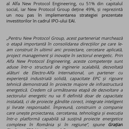
al
Alfa New Protocol Engineering
, cu 51% din capitalul
social, iar New Protocol Group deține 49%, și reprezintă
un nou pas în implementarea strategiei prezentate
investitorilor în cadrul IPO-ului EAI.
„Pentru New Protocol Group, acest parteneriat marchează
o etapă importantă în consolidarea direcțiilor pe care le-
am construit în ultimii ani: proiectare, cercetare aplicată,
project management și inovație în sectorul energetic. Prin
Alfa New Protocol Engineering, aceste competențe sunt
aduse într-o structură de inginerie scalabilă, dezvoltată
alături de Electro-Alfa International, un partener cu
experiență industrială solidă, capacitate EPC și rigoare
tehnică demonstrată în proiecte majore de infrastructură
energetică. Credem că următoarea etapă de dezvoltare a
sectorului energetic nu va fi definită doar de capacitate
instalată, ci de proiecte gândite corect, integrate inteligent
și livrate responsabil. Împreună, construim o companie
care unește proiectarea, cercetarea, tehnologia și execuția
într-o platformă capabilă să susțină proiecte energetice
complexe în România și în regiune”, spune
Grațian