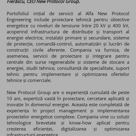
Fierăscu, CEO New Protocol Group.
Portofoliul inițial de servicii al Alfa New Protocol
Engineering include proiectare tehnică pentru obiective
energetice cu niveluri de tensiune între 20 kV și 400 kV,
acoperind infrastructura de distribuție și transport al
energiei electrice, instalații primare și secundare, sisteme
de protecție, comandă-control, automatizări și lucrări de
construcții civile aferente. Compania va furniza, de
asemenea, servicii de proiectare și integrare pentru
centrale din surse regenerabile și sisteme de stocare a
energiei, studii tehnice, consultanță de specialitate, suport
tehnic pentru implementare și optimizarea ofertelor
tehnice și comerciale.
New Protocol Group are o experiență cumulată de peste
10 ani, expertiză vastă în proiectare, cercetare aplicată și
inovație în domeniul energiei. Aceasta este completată de
experiența în project management și implementarea
proiectelor energetice complexe. Compania vine cu soluții
tehnologice brevetate și know-how aplicat pentru
creșterea eficienței, digitalizarea și optimizarea
infrastructurii energetice.