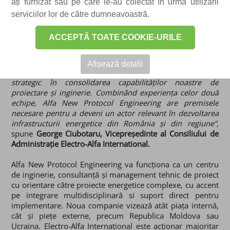
complexe,
Alfa New Protocol Engineering.
Noua companie
ați furnizat sau pe care le-au colectat în urma utilizării
este înființată ca urmare a încheierii unui parteneriat cu
serviciilor lor de către dumneavoastră.
New Protocol Group, companie românească specializată
în energie regenerabilă, integrare tehnologică și soluții
ACCEPTĂ TOATE COOKIE-URILE
inovatoare pentru proiecte energetice la scară largă.
Afișează detalii
„Parteneriatul cu New Protocol Group reprezintă un pas
strategic în consolidarea capabilităților noastre de
proiectare și inginerie. Combinând experiența celor două
echipe, Alfa New Protocol Engineering are premisele
necesare pentru a deveni un actor relevant în dezvoltarea
infrastructurii energetice din România și din regiune”,
spune
George Ciubotaru, Vicepreședinte al Consiliului de
Administrație Electro-Alfa International.
Alfa New Protocol Engineering
va funcționa ca un centru
de inginerie, consultanță și management tehnic de proiect
cu orientare către proiecte energetice complexe, cu accent
pe integrare multidisciplinară si suport direct pentru
implementare. Noua companie vizează atât piața internă,
cât și piețe externe, precum Republica Moldova sau
Ucraina. Electro-Alfa Internațional este acționar majoritar