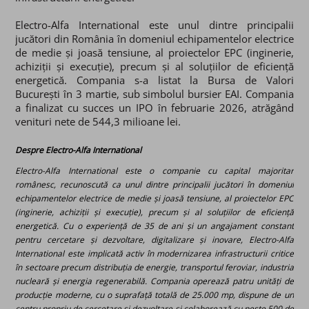
Electro-Alfa International este unul dintre principalii
jucători din România în domeniul echipamentelor electrice
de medie și joasă tensiune, al proiectelor EPC (inginerie,
achiziții și execuție), precum și al soluțiilor de eficiență
energetică.
Compania s-a listat la Bursa de Valori
București în 3 martie, sub simbolul bursier EAI. Compania
a finalizat cu succes un IPO în februarie 2026, atrăgând
venituri nete de 544,3 milioane lei.
Despre Electro-Alfa International
Electro-Alfa International este o companie cu capital majoritar
românesc, recunoscută ca unul dintre principalii jucători în domeniul
echipamentelor electrice de medie și joasă tensiune, al proiectelor EPC
(inginerie, achiziții și execuție), precum și al soluțiilor de eficiență
energetică. Cu o experiență de 35 de ani și un angajament constant
pentru cercetare și dezvoltare, digitalizare și inovare, Electro-Alfa
International este implicată activ în modernizarea infrastructurii critice
în sectoare precum distribuția de energie, transportul feroviar, industria
nucleară și energia regenerabilă. Compania operează patru unități de
producție moderne, cu o suprafață totală de 25.000 mp, dispune de un
centru propriu de cercetare și dezvoltare și colaborează cu peste 500 de