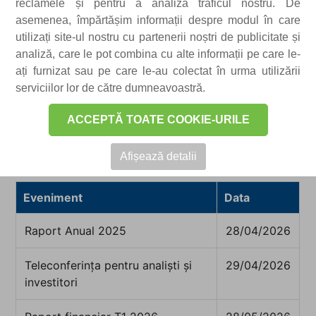
reclamele și pentru a analiza traficul nostru. De
asemenea, împărtășim informații despre modul în care
utilizați site-ul nostru cu partenerii noștri de publicitate și
analiză, care le pot combina cu alte informații pe care le-
Printr-o comunicare clară și consecventă,
ați furnizat sau pe care le-au colectat în urma utilizării
facilităm accesul la rapoartele financiare și
serviciilor lor de către dumneavoastră.
la momentele importante din calendarul
anunțat, precum publicarea rezultatelor
ACCEPTĂ TOATE COOKIE-URILE
financiare, Adunările Generale ale
Acționarilor și întâlnirile cu investitorii.
Afișează detalii
Eveniment
Data
Raport Anual 2025
28/04/2026
Teleconferința pentru analiști și
29/04/2026
investitori