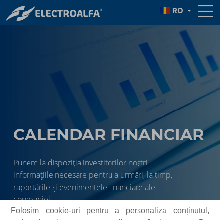
RO
CALENDAR FINANCIAR
Punem la dispoziția investitorilor noștri
informațiile necesare pentru a urmări, la timp,
raportările și evenimentele financiare ale
companiei.
Folosim cookie-uri pentru a personaliza conținutul,